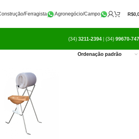
Construção/Ferragista
Agronegócio/Campo
R$
0,
(34)
3211-2394
|
(34)
99670-74