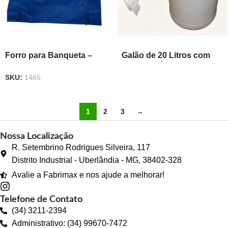
Forro para Banqueta –
Galão de 20 Litros com
REFIL
Torneira (Água Não
SKU:
1465
Potável)
1
2
3
→
Nossa Localização
R. Setembrino Rodrigues Silveira, 117
Distrito Industrial - Uberlândia - MG, 38402-328
Avalie a Fabrimax e nos ajude a melhorar!
Telefone de Contato
(34) 3211-2394
Administrativo: (34) 99670-7472