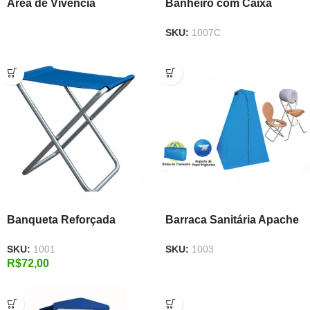
Área de Vivência
Banheiro com Caixa
D’água e Porta Resíduos
SKU:
1007C
Banqueta Reforçada
Barraca Sanitária Apache
SKU:
1001
SKU:
1003
R$
72,00