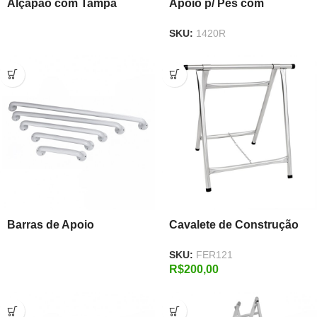
Alçapão com Tampa
Apoio p/ Pés com
Regulagem
SKU:
1420R
Barras de Apoio
Cavalete de Construção
em Aço Galvanizado 1,00
SKU:
FER121
m x 92 cm
R$
200,00