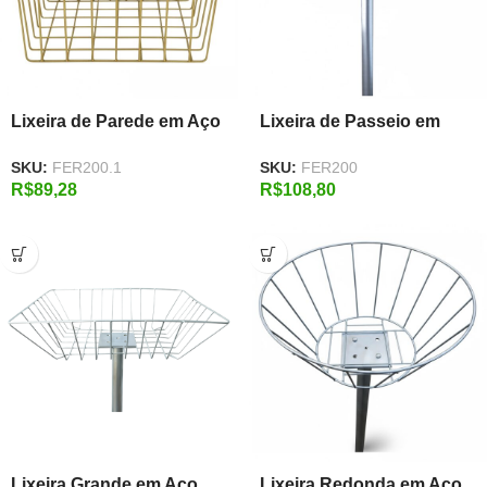
Lixeira de Parede em Aço
Lixeira de Passeio em
Galvanizado 35 x 43 x 22
Aço Galvanizado 35 x 43
SKU:
FER200.1
SKU:
FER200
cm
cm com Pé 1,20 m
R$
89,28
R$
108,80
Lixeira Grande em Aço
Lixeira Redonda em Aço