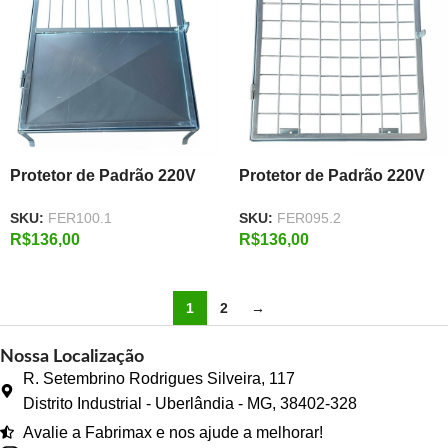
Protetor de Padrão 220V
Protetor de Padrão 220V
46 X 56
50 x 60 Reforçada
SKU:
FER100.1
SKU:
FER095.2
R$
136,00
R$
136,00
1
2
→
Nossa Localização
R. Setembrino Rodrigues Silveira, 117
Distrito Industrial - Uberlândia - MG, 38402-328
Avalie a Fabrimax e nos ajude a melhorar!