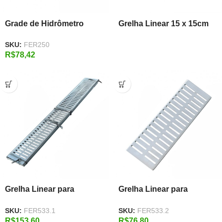
Grade de Hidrômetro
Grelha Linear 15 x 15cm
Formato Triangular em
SKU:
FER250
Aço Galvanizado
R$
78,42
Grelha Linear para
Grelha Linear para
Captação Pluvial em Aço
Captação Pluvial em Aço
SKU:
FER533.1
SKU:
FER533.2
Galvanizado 15×100 cm
Galvanizado 15×50 cm
R$
153,60
R$
76,80