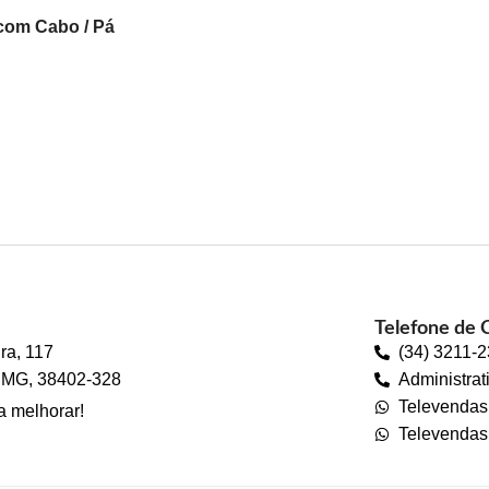
com Cabo / Pá
 Mão
Telefone de 
ra, 117
(34) 3211-
 - MG, 38402-328
Administrat
Televenda
a melhorar!
Televendas