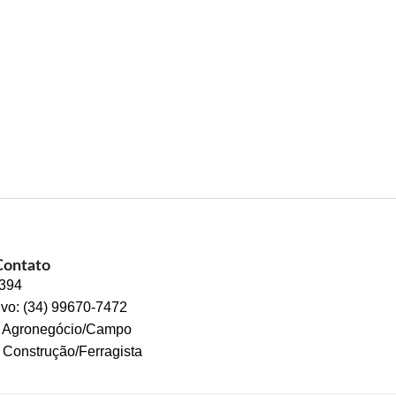
Contato
2394
ivo: (34) 99670-7472
s Agronegócio/Campo
 Construção/Ferragista