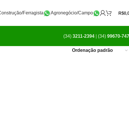
Construção/Ferragista
Agronegócio/Campo
R$
0,
(34)
3211-2394
|
(34)
99670-74