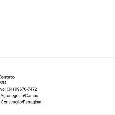
Contato
2394
ivo: (34) 99670-7472
s Agronegócio/Campo
 Construção/Ferragista