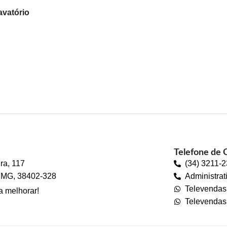
avatório
Telefone de 
ra, 117
(34) 3211-
 - MG, 38402-328
Administrat
Televenda
a melhorar!
Televendas