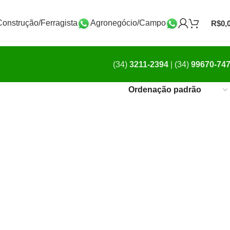
Construção/Ferragista
Agronegócio/Campo
R$
0,
(34)
3211-2394
|
(34)
99670-74