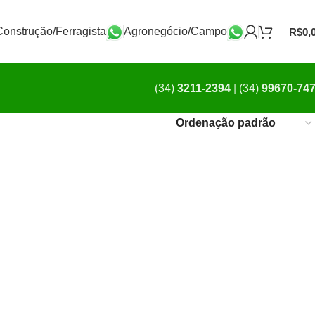
Construção/Ferragista
Agronegócio/Campo
R$
0,
(34)
3211-2394
|
(34)
99670-74