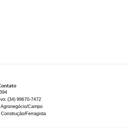
Contato
2394
ivo: (34) 99670-7472
s Agronegócio/Campo
 Construção/Ferragista