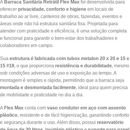
A
Barraca Sanitária Retrátil Flex Max
foi desenvolvida para
oferecer
privacidade, conforto e higiene
em locais de
trabalho ao ar livre, canteiros de obras, fazendas, eventos e
áreas onde não há estrutura sanitária fixa. Projetada para
atender com praticidade e eficiência, é uma solução completa
e funcional para garantir o bem-estar dos trabalhadores e
colaboradores em campo.
Sua
estrutura é fabricada com tubos metalon 20 x 20 e 15 x
15 #18
, o que proporciona
resistência e durabilidade
, mesmo
sob condições adversas de uso e exposição ao tempo. A
montagem é simples e rápida, permitindo que a barraca seja
montada e desmontada facilmente
, ideal para quem precisa
de mobilidade e praticidade no dia a dia.
A
Flex Max
conta com
vaso condutor em aço com assento
plástico
, resistente e de fácil higienização, garantindo conforto
e segurança durante o uso. Além disso, possui
reservatório
de água de 20 litros
,
lavatório plástico
e
suporte para papel